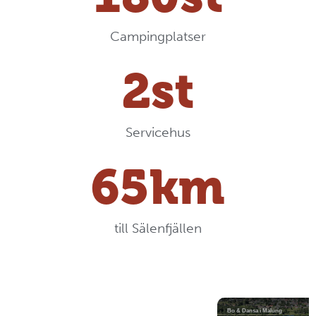
Campingplatser
2
st
Servicehus
65
km
till Sälenfjällen