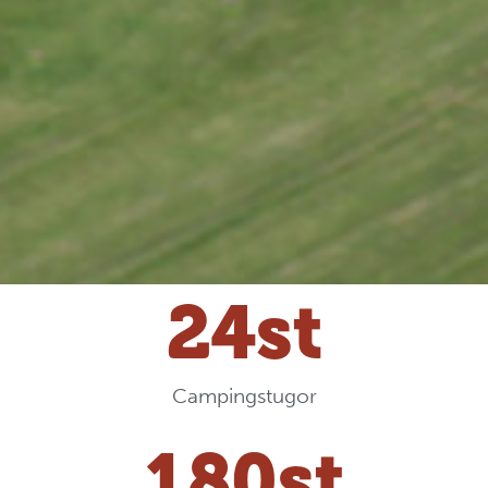
24
st
Campingstugor
180
st