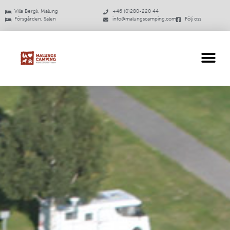
Villa Bergli, Malung
+46 (0)280-220 44
Försgården, Sälen
info@malungscamping.com
Följ oss